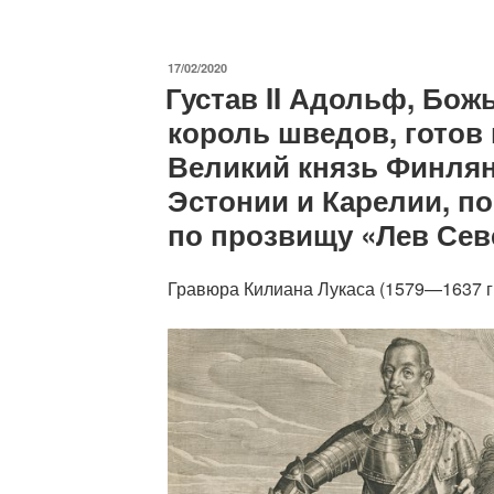
Понтий
Пилат
в
ОПУБЛИКОВАНО
17/02/2020
Шотландии?»
Густав II Адольф, Бо
король шведов, готов 
Великий князь Финлян
Эстонии и Карелии, п
по прозвищу «Лев Сев
Гравюра Килиана Лукаса (1579—1637 гг