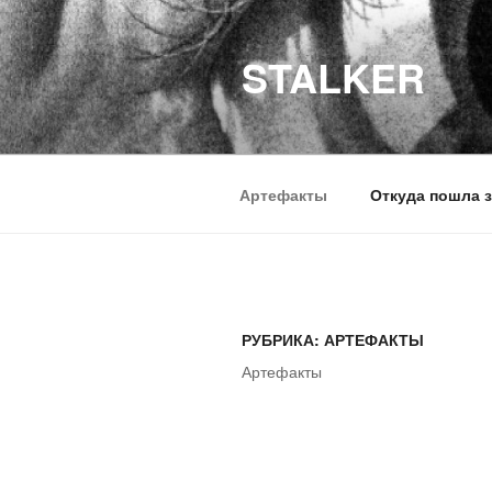
Перейти
к
STALKER
содержимому
Артефакты
Откуда пошла з
РУБРИКА:
АРТЕФАКТЫ
Артефакты