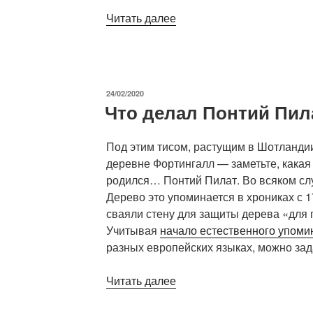
«Клинок,
Читать далее
убивший
Цезаря.»
ОПУБЛИКОВАНО
24/02/2020
Что делал Понтий Пил
Под этим тисом, растущим в Шотландии
деревне Фортингалл — заметьте, какая 
родился… Понтий Пилат. Во всяком слу
Дерево это упоминается в хрониках с 17
сваяли стену для защиты дерева «для 
Учитывая
начало естественного упоми
разных европейских языках, можно зад
«Что
Читать далее
делал