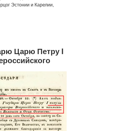
рцог Эстонии и Карелии,
арю Царю Петру I
ероссийского