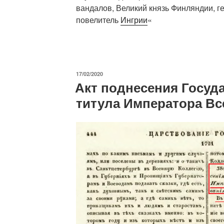
вандалов, Великий князь Финляндии, ге
повелитель
Ингрии
«
ОПУБЛИКОВАНО
17/02/2020
Акт поднесения Госуд
титула Императора Вс