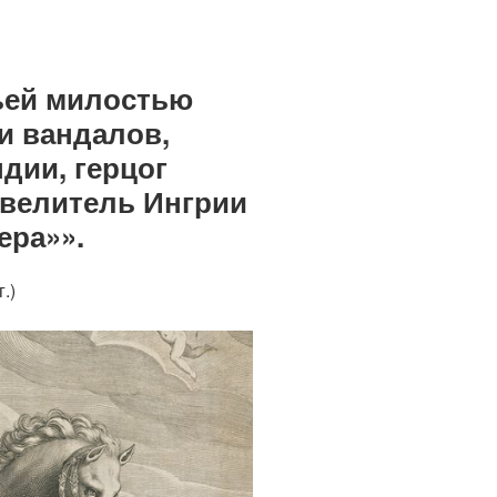
жьей милостью
и вандалов,
дии, герцог
овелитель Ингрии
ера»».
.)