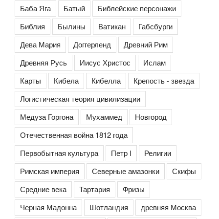
Баба Яга
Батый
Библейские персонажи
Библия
Былины
Ватикан
Габсбурги
Дева Мария
Доггерленд
Древний Рим
Древняя Русь
Иисус Христос
Ислам
Карты
Кибела
Кибелла
Крепость - звезда
Логистическая теория цивилизации
Медуза Горгона
Мухаммед
Новгород
Отечественная война 1812 года
Первобытная культура
Петр I
Религии
Римская империя
Северные амазонки
Скифы
Средние века
Тартария
Фризы
Черная Мадонна
Шотландия
древняя Москва