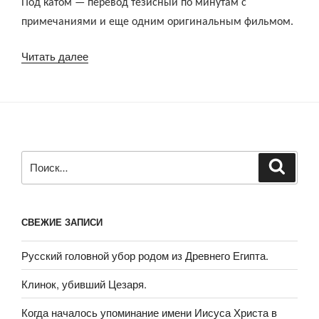
Под катом — перевод тезисный по минутам с
примечаниями и еще одним оригинальным фильмом.
«Крепости-
Читать далее
звезды,
морские
форты
и
утраченные
технологии»
Искать:
Поиск
СВЕЖИЕ ЗАПИСИ
Русский головной убор родом из Древнего Египта.
Клинок, убивший Цезаря.
Когда началось упоминание имени Иисуса Христа в