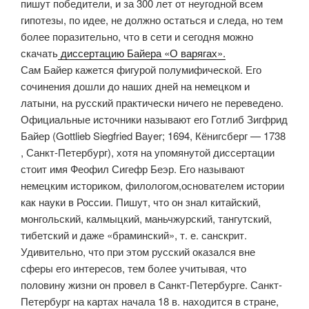
пишут победители, и за 300 лет от неугодной всем
гипотезы, по идее, не должно остаться и следа, но тем
более поразительно, что в сети и сегодня можно
скачать
диссертацию Байера «О варягах».
Сам Байер кажется фигурой полумифической. Его
сочинения дошли до наших дней на немецком и
латыни, на русский практически ничего не переведено.
Официальные источники называют его Готлиб Зигфрид
Байер (Gottlieb Siegfried Bayer; 1694, Кёнигсберг — 1738
, Санкт-Петербург), хотя на упомянутой диссертации
стоит имя Феофил Сигефр Беэр. Его называют
немецким историком, филологом,основателем истории
как науки в России. Пишут, что он знал китайский,
монгольский, калмыцкий, маньчжурский, тангутский,
тибетский и даже «браминский», т. е. санскрит.
Удивительно, что при этом русский оказался вне
сферы его интересов, тем более учитывая, что
половину жизни он провел в Санкт-Петербурге. Санкт-
Петербург на картах начала 18 в. находится в стране,