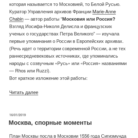
которая называется то Московией, то Белой Русью.
Куратор Управления архивов Франции
Marie-Anne
Chabin
— автор работы “
Московия или Россия?
Взгляд Иосифа-Николя Делисла и французских
ученых о государствах Петра Великого” — изучала
первые упоминания о России в Европейских архивах.
(Речь идет о территории современной России, а не тех
раннесредневековых источниках, где упоминались
народы с созвучным «Русь» или «Россия» названиями
— Rhos или Ruzzi).
Вот краткое изложение этой работы:
«Московия
Читать далее
или
Россия?»
ОПУБЛИКОВАНО
16/01/2019
Москва, спорные моменты
План Москвы посла в Московии 1556 года Сигизмунда