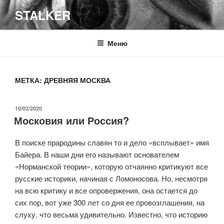
Перейти
STALKER
к
содержимому
Меню
МЕТКА:
ДРЕВНЯЯ МОСКВА
ОПУБЛИКОВАНО
10/02/2020
Московия или Россия?
В поиске прародины славян то и дело «всплывает» имя
Байера. В наши дни его называют основателем
«Норманской теории», которую отчаянно критикуют все
русские историки, начиная с Ломоносова. Но, несмотря
на всю критику и все опровержения, она остается до
сих пор, вот уже 300 лет со дня ее провозглашения, на
слуху, что весьма удивительно. Известно, что историю